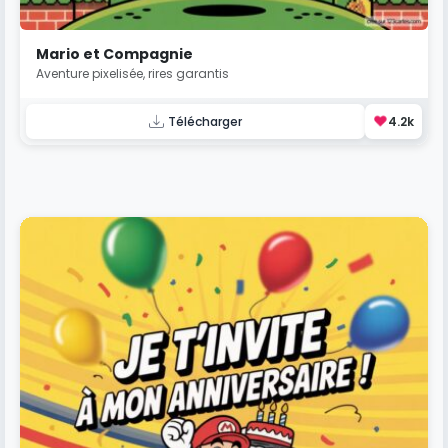
Mario et Compagnie
Aventure pixelisée, rires garantis
❤️
Télécharger
4.2k