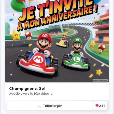
Champignons, Go!
Accélère vers la fête virtuelle
❤️
Télécharger
2.6k