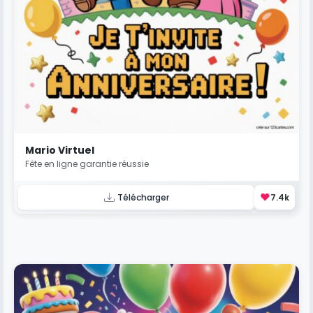
Mario Virtuel
Fête en ligne garantie réussie
❤️
Télécharger
7.4k