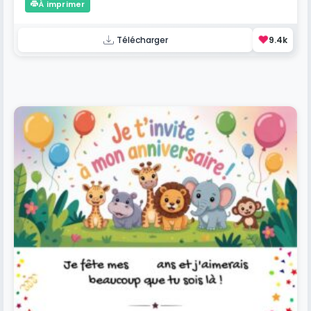
À imprimer
❤️
Télécharger
9.4k