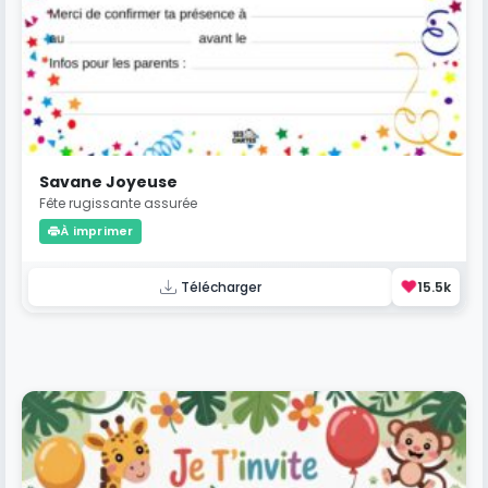
Savane Joyeuse
Fête rugissante assurée
À imprimer
❤️
Télécharger
15.5k